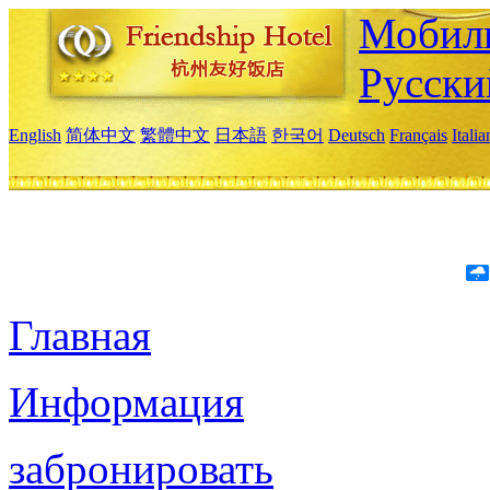
Мобиль
Русски
English
简体中文
繁體中文
日本語
한국어
Deutsch
Français
Itali
Главная
Информация
забронировать