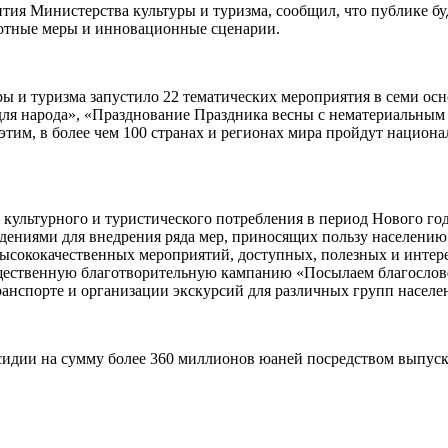
ия Министерства культуры и туризма, сообщил, что публике бу
готные меры и инновационные сценарии.
ры и туризма запустило 22 тематических мероприятия в семи ос
 для народа», «Празднование Праздника весны с нематериальным
этим, в более чем 100 странах и регионах мира пройдут нацио
 культурного и туристического потребления в период Нового год
дениями для внедрения ряда мер, приносящих пользу населению
ысококачественных мероприятий, доступных, полезных и интер
бщественную благотворительную кампанию «Посылаем благослов
транспорте и организации экскурсий для различных групп насел
сидии на сумму более 360 миллионов юаней посредством выпуска