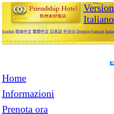
Version
Italiano
English
简体中文
繁體中文
日本語
한국어
Deutsch
Français
Itali
Home
Informazioni
Prenota ora