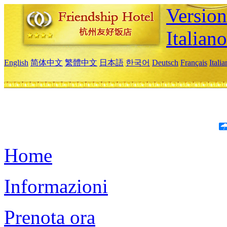
Version
Italiano
English
简体中文
繁體中文
日本語
한국어
Deutsch
Français
Itali
Home
Informazioni
Prenota ora