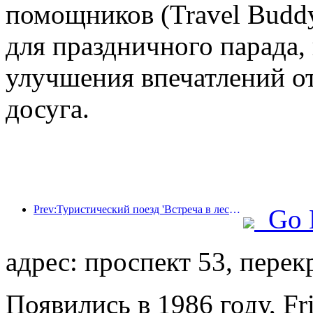
помощников (Travel Budd
для праздничного парада,
улучшения впечатлений от
досуга.
Prev:Туристический поезд 'Встреча в лесу Хулунбуир - Экспресс Дасинганлин - Поезд 'Звездный свет' - Путешествие в Тяньи' совершает свой первый рейс.
Go 
адрес: проспект 53, перек
Появились в 1986 году, Fr