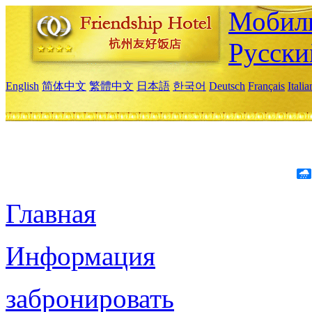
Мобиль
Русски
English
简体中文
繁體中文
日本語
한국어
Deutsch
Français
Itali
Главная
Информация
забронировать