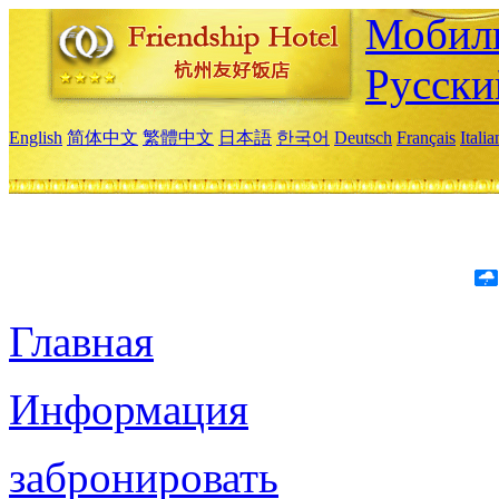
Мобиль
Русски
English
简体中文
繁體中文
日本語
한국어
Deutsch
Français
Itali
Главная
Информация
забронировать