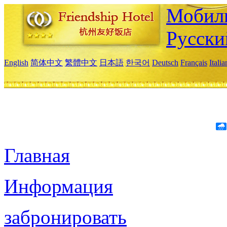
Мобиль
Русски
English
简体中文
繁體中文
日本語
한국어
Deutsch
Français
Itali
Главная
Информация
забронировать