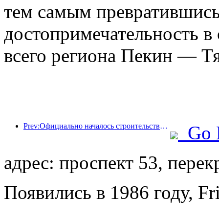
тем самым превратившись
достопримечательность в 
всего региона Пекин — Т
Prev:Официально началось строительство жилого комплекса 'Сиань Цюйцзян Тайпинфан', общая площадь застройки которого составляет 137 000 квадратных метров.
Go 
адрес: проспект 53, перек
Появились в 1986 году, Fr