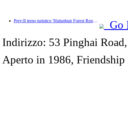
Prev:Il treno turistico 'Hulunbuir Forest Rendezvous - Daxinganling Express - Starlight Train - Tianyi Journey' effettua il suo viaggio inaugurale.
Go 
Indirizzo: 53 Pinghai Road
Aperto in 1986, Friendship