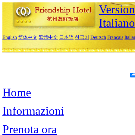
Version
Italiano
English
简体中文
繁體中文
日本語
한국어
Deutsch
Français
Itali
Home
Informazioni
Prenota ora