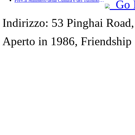
Prev:Il Ministero della Cultura e del Turismo ha riferito che nel 2025, 16.994 siti turistici di livello A hanno accolto 7,51 miliardi di visitatori, generando un fatturato turistico di 554,49 miliardi di yuan.
Go 
Indirizzo: 53 Pinghai Road
Aperto in 1986, Friendship