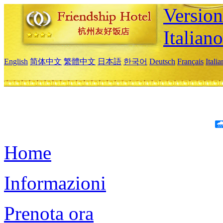
Version
Italiano
English
简体中文
繁體中文
日本語
한국어
Deutsch
Français
Itali
Home
Informazioni
Prenota ora