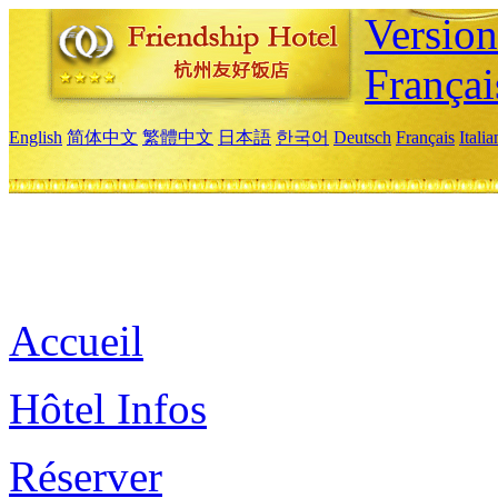
Versio
Françai
English
简体中文
繁體中文
日本語
한국어
Deutsch
Français
Itali
Accueil
Hôtel Infos
Réserver