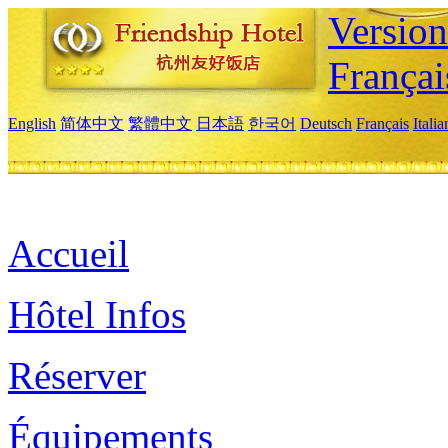
Versio
Françai
English
简体中文
繁體中文
日本語
한국어
Deutsch
Français
Itali
Accueil
Hôtel Infos
Réserver
Équipements