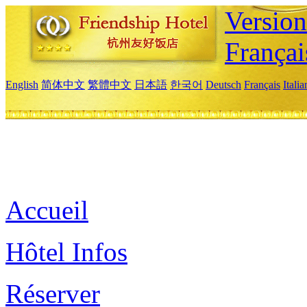
Versio
Françai
English
简体中文
繁體中文
日本語
한국어
Deutsch
Français
Itali
Accueil
Hôtel Infos
Réserver