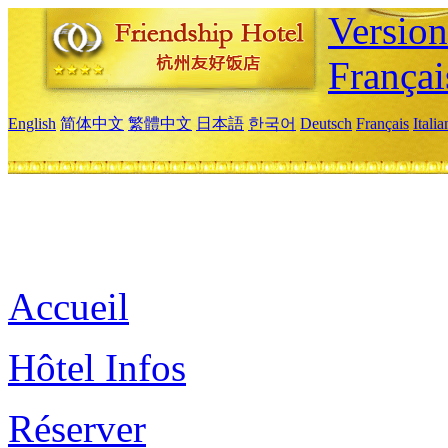
Versio
Françai
English
简体中文
繁體中文
日本語
한국어
Deutsch
Français
Itali
Accueil
Hôtel Infos
Réserver