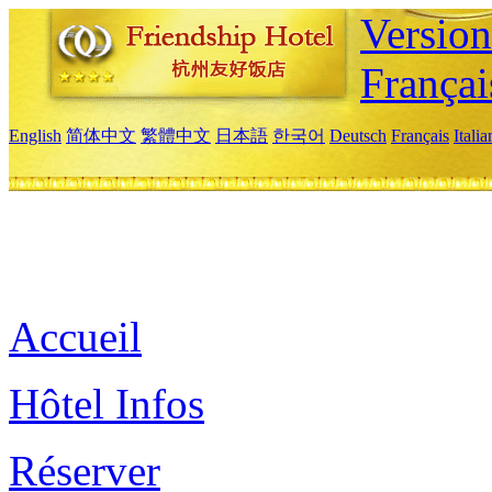
Versio
Françai
English
简体中文
繁體中文
日本語
한국어
Deutsch
Français
Itali
Accueil
Hôtel Infos
Réserver