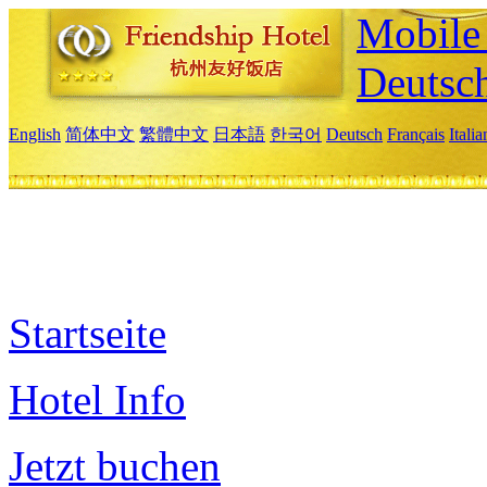
Mobile 
Deutsc
English
简体中文
繁體中文
日本語
한국어
Deutsch
Français
Itali
Startseite
Hotel Info
Jetzt buchen